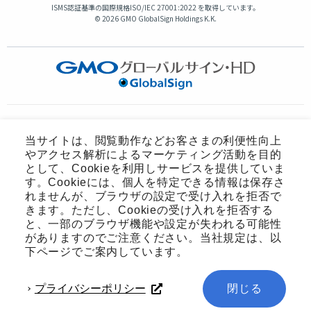
ISMS認証基準の国際規格
ISO/IEC 27001:2022 を取得
しています。
©
2026 GMO GlobalSign Holdings K.K.
GMOインターネットグループのセキュリティ事業について
当サイトは、閲覧動作などお客さまの利便性向上
世界初総合ネットセキュリティサービス「GMOセキュリティ24」
やアクセス解析によるマーケティング活動を目的
パスワード漏洩診断
Webサイトリスク診断
として、Cookieを利用しサービスを提供していま
セキュリティ相談AIチャットボット
す。Cookieには、個人を特定できる情報は保存さ
れませんが、ブラウザの設定で受け入れを拒否で
実在証明・盗聴対策
きます。ただし、Cookieの受け入れを拒否する
サイバー攻撃対策（GMOサイバーセキュリティ byイエラエ）
と、一部のブラウザ機能や設定が失われる可能性
サイバー攻撃対策（GMO Flatt Security）
なりすまし対策
がありますのでご注意ください。当社規定は、以
セキュリティ事業の軌跡
下ページでご案内しています。
プライバシーポリシー
閉じる